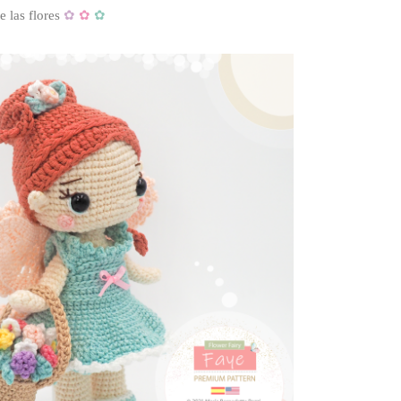
e las flores
✿
✿
✿