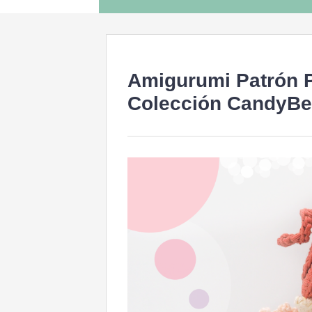
to
content
Amigurumi Patrón 
Colección CandyBe