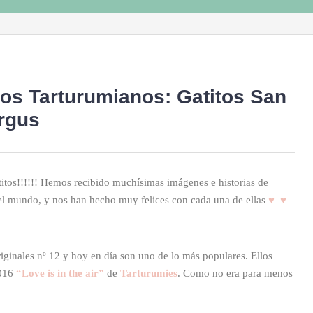
ros Tarturumianos: Gatitos San
Argus
titos!!!!!! Hemos recibido muchísimas imágenes e historias de
del mundo, y nos han hecho muy felices con cada una de ellas
♥ ♥
ginales nº 12 y hoy en día son uno de lo más populares. Ellos
2016
“Love is in the air”
de
Tarturumies
. Como no era para menos