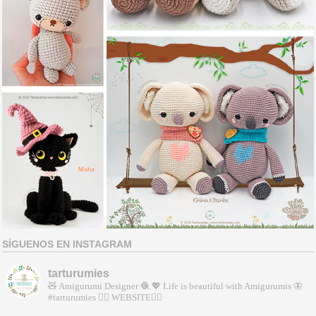
SÍGUENOS EN INSTAGRAM
tarturumies
🧸 Amigurumi Designer 🧶
💖 Life is beautiful with Amigurumis
🦋
#tarturumies
👇🏻 WEBSITE👇🏻