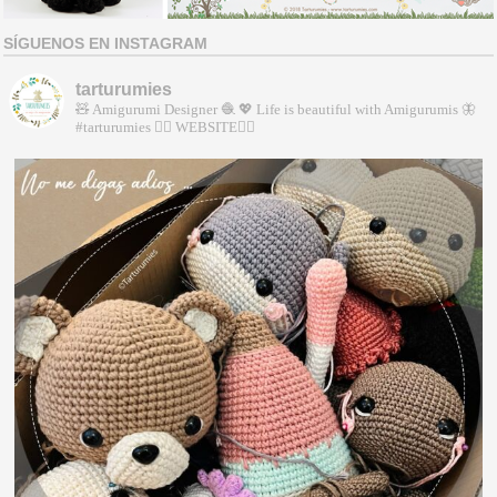
SÍGUENOS EN INSTAGRAM
tarturumies
🧸 Amigurumi Designer 🧶
💖 Life is beautiful with Amigurumis
🦋
#tarturumies
👇🏻 WEBSITE👇🏻