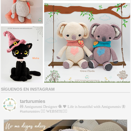
SÍGUENOS EN INSTAGRAM
tarturumies
🧸 Amigurumi Designer 🧶
💖 Life is beautiful with Amigurumis
🦋
#tarturumies
👇🏻 WEBSITE👇🏻