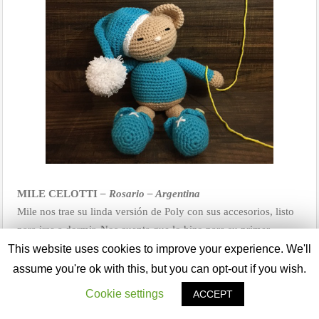
MILE CELOTTI
– Rosario – Argentina
Mile nos trae su linda versión de Poly con sus accesorios, listo
para irse a dormir. Nos cuenta que lo hizo para su primer
sobrino, Felipe que está por nacer!!! ♥.
Enhorabuena Mile
, por
This website uses cookies to improve your experience. We'll
tu precioso Poly y por la llegada de tu sobrino!
assume you're ok with this, but you can opt-out if you wish.
Cookie settings
ACCEPT