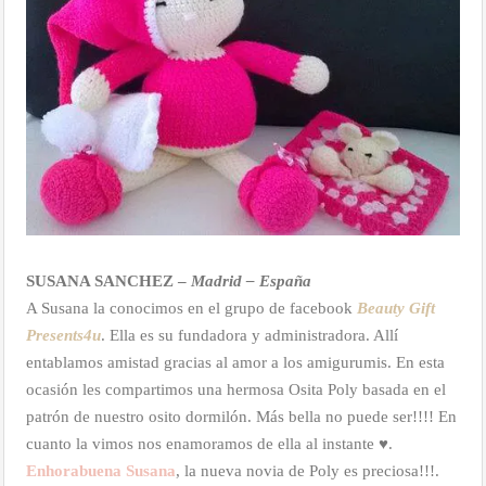
SUSANA SANCHEZ –
Madrid – España
A Susana la conocimos en el grupo de facebook
Beauty Gift
Presents4u
. Ella es su fundadora y administradora. Allí
entablamos amistad gracias al amor a los amigurumis. En esta
ocasión les compartimos una hermosa Osita Poly basada en el
patrón de nuestro osito dormilón. Más bella no puede ser!!!! En
cuanto la vimos nos enamoramos de ella al instante ♥.
Enhorabuena Susana
, la nueva novia de Poly es preciosa!!!.